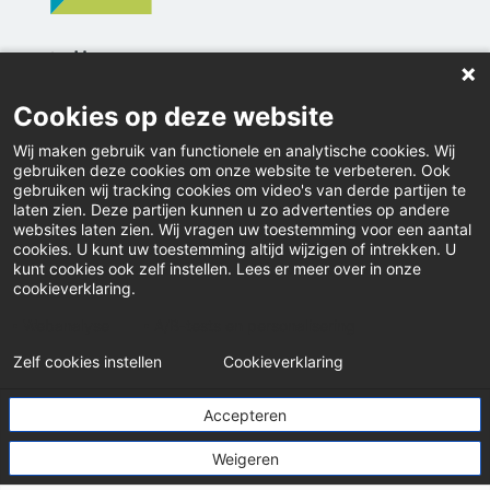
Home
Nieuws
Cookies op deze website
Vacatures
Wij maken gebruik van functionele en analytische cookies. Wij
gebruiken deze cookies om onze website te verbeteren. Ook
Inloggen
gebruiken wij tracking cookies om video's van derde partijen te
laten zien. Deze partijen kunnen u zo advertenties op andere
websites laten zien. Wij vragen uw toestemming voor een aantal
Downloads
cookies. U kunt uw toestemming altijd wijzigen of intrekken. U
kunt cookies ook zelf instellen. Lees er meer over in onze
Klacht indienen
cookieverklaring.
LinkedIn
Webanalyse
A/B-tests en personalisering
Zelf cookies instellen
Cookieverklaring
© Pensioenfonds Notariaat
Accepteren
Weigeren
Disclaimer
Privacystatement
Cookiebeleid
Cookies instellen