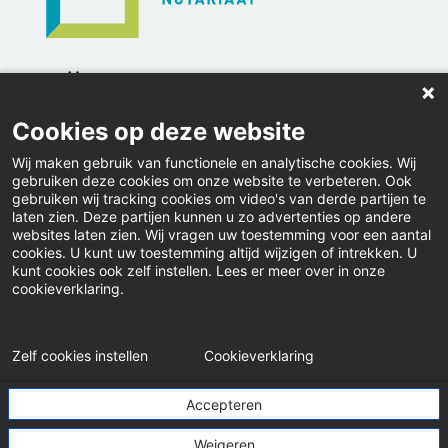
Home
Nieuws
Cookies op deze website
Vacatures
Wij maken gebruik van functionele en analytische cookies. Wij
gebruiken deze cookies om onze website te verbeteren. Ook
Inloggen
gebruiken wij tracking cookies om video's van derde partijen te
laten zien. Deze partijen kunnen u zo advertenties op andere
websites laten zien. Wij vragen uw toestemming voor een aantal
Downloads
cookies. U kunt uw toestemming altijd wijzigen of intrekken. U
kunt cookies ook zelf instellen. Lees er meer over in onze
Klacht indienen
cookieverklaring.
LinkedIn
Webanalyse
A/B-tests en personalisering
Zelf cookies instellen
Cookieverklaring
© Pensioenfonds Notariaat
Accepteren
Weigeren
Disclaimer
Privacystatement
Cookiebeleid